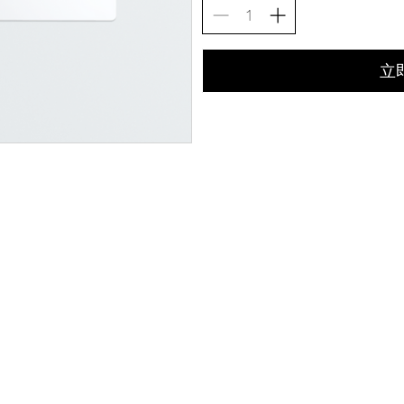
立
ons
©2021，休斯
nd