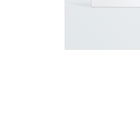
HITTA Terms & Conditi
HITTA Privacy Policy
HITTA Returns & Refu