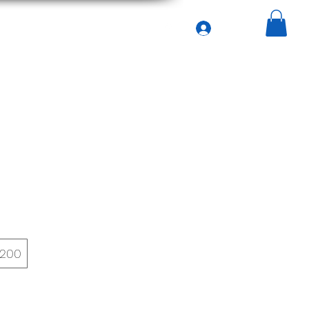
登入
家
Services
General
Menu
200