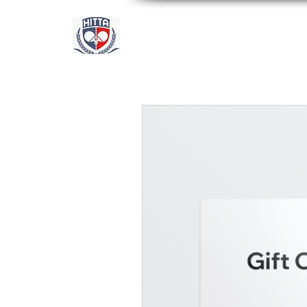
休斯頓國際乒乓球學院