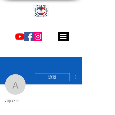
休斯頓國際乒乓球學院
更多動作
追蹤
aijoxin
aijoxin